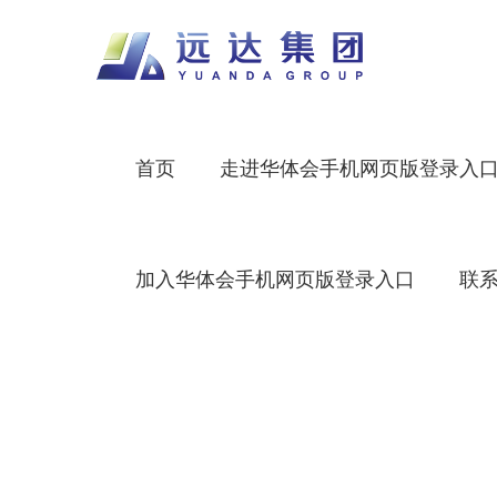
首页
走进华体会手机网页版登录入
加入华体会手机网页版登录入口
联