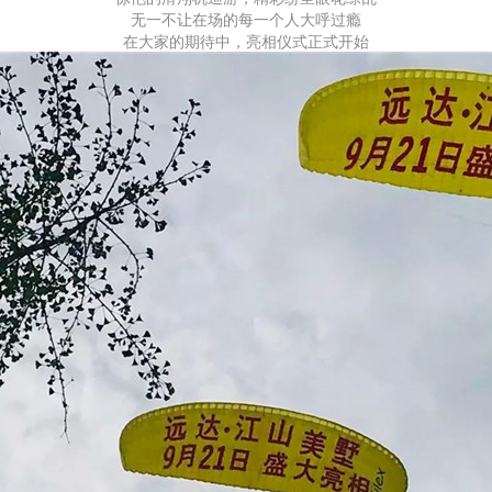
无一不让在场的每一个人大呼过瘾
在大家的期待中，亮相仪式正式开始