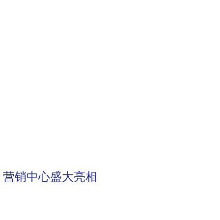
，营销中心盛大亮相