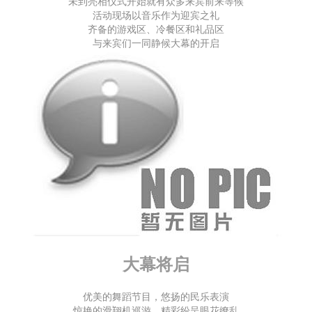
未到亮相仪式开始就有众多来宾前来等候
活动现场以音乐作为迎宾之礼
齐备的游戏区、冷餐区和礼品区
与来宾们一同静候大幕的开启
大幕将
启
优美的舞蹈节目，悠扬的民乐表演
惊艳的滑翔机巡游，精彩纷呈眼花缭乱