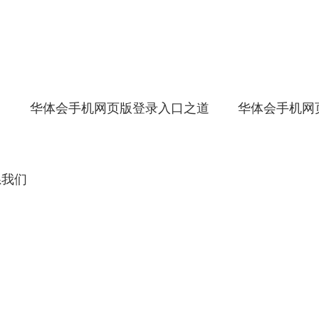
口
华体会手机网页版登录入口之道
华体会手机网
系我们