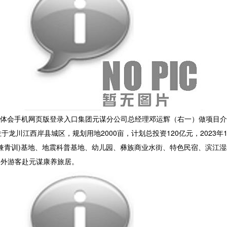
体会手机网页版登录入口集团元谋分公司总经理邓运辉（右一）做项目介
龙川江西岸县城区，规划用地2000亩，计划总投资120亿元，2023年
兼青训)基地、地震科普基地、幼儿园、彝族商业水街、特色民宿、滨江湿地
内外游客赴元谋康养旅居。