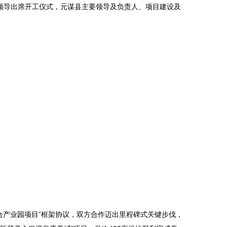
等领导出席开工仪式，元谋县主要领导及负责人、项目建设及
综合产业园项目”框架协议，双方合作迈出里程碑式关键步伐，