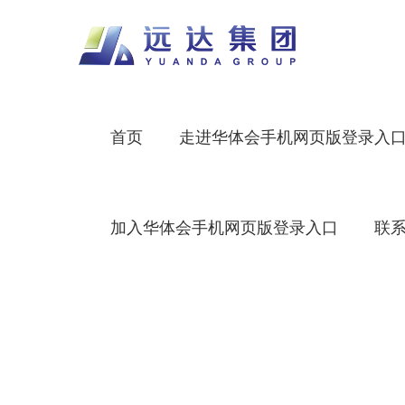
首页
走进华体会手机网页版登录入
加入华体会手机网页版登录入口
联