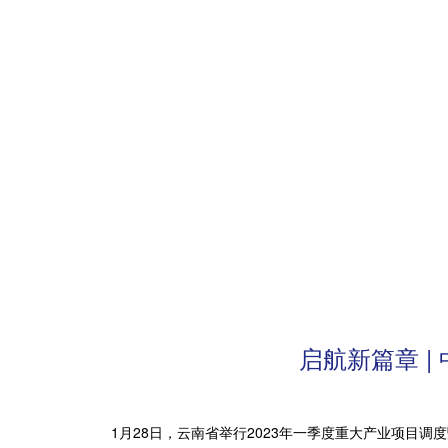
启航新篇章 
1月28日，云南省举行2023年一季度重大产业项目调