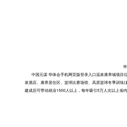
华
中国元谋·华体会手机网页版登录入口温泉康养城项目位于
泉酒店、康养居住区、篮球比赛场馆、高原篮球冬季训练(
建成后可带动就业1500人以上，每年吸引5万人次以上省