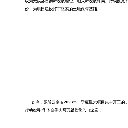
成为元谋县贯彻新发展理念、融入新发展格局、持续擦亮“绿色
价，为项目建设打下坚实的土地保障基础。
如今，跟随云南省2023年一季度重大项目集中开工的
行动诠释“华体会手机网页版登录入口速度”。