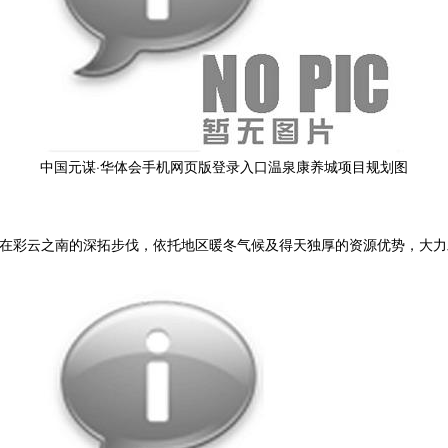
中国元谋·华体会手机网页版登录入口温泉康养城项目规划图
在彩云之南的深拓步伐，依托地区暖冬气候及得天独厚的资源优势，大力