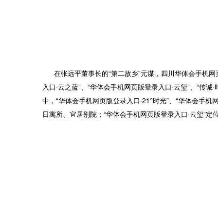
在张远平董事长的“第二故乡”元谋，四川华体会手机网页
入口·云之蓝”、“华体会手机网页版登录入口·云玺”、“
中，“华体会手机网页版登录入口·21°时光”、“华体会手
日寓所、宜居别院；“华体会手机网页版登录入口·云玺”定