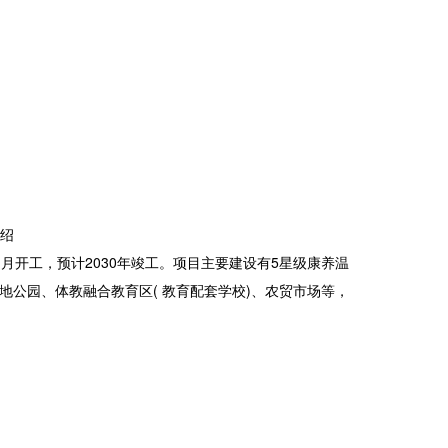
绍
1月开工，预计2030年竣工。项目主要建设有5星级康养温
公园、体教融合教育区( 教育配套学校)、农贸市场等，