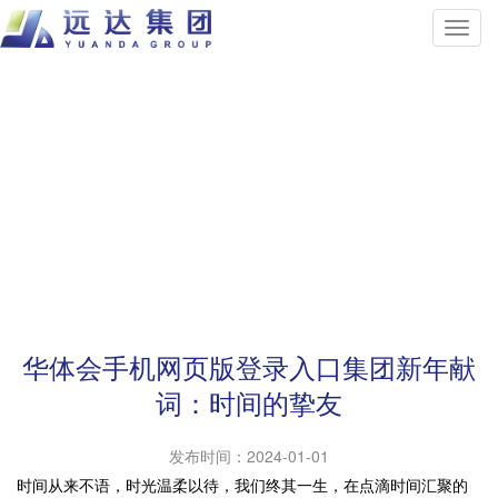
华体会手机网页版登录入口集团新年献
词：时间的挚友
发布时间：
2024-01-01
时间从来不语，时光温柔以待，我们终其一生，在点滴时间汇聚的