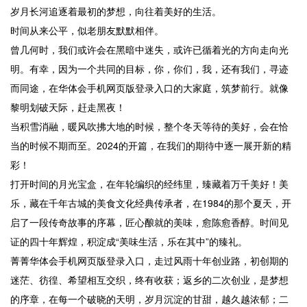
岁月长河追逐着最初的梦想，向往着美好的生活。
时间从来公平，似老朋友默默相伴。
曾几何时，我们或许会在黑暗中迷失，或许已循着光的方向走向光
明。有幸，因为一个共同的目标，你，你们，我，还有我们，寻迹
而同途，在华体会手机网页版登录入口的大家庭，筑梦前行。就像
黎明划破天际，赶走黑夜！
当积雪消融，暖风吹拂大地的时候，整个冬天等待的美好，会在恰
当的时候不期而至。2024的开篇，在我们的期待中逐一展开新的精
彩！
打开时间的月光宝盒，在年轮编织的经纬里，臻藏着万千美好！美
乐，藏在千年古城的美食文化经典传承者，在1984的那个夏天，开
启了一段传奇故事的序幕，匠心酿就的美味，愈陈愈香醇。时间见
证的四十年辉煌，积淀成“美味生活，乐在其中”的臻礼。
菁菁华体会手机网页版登录入口，走过风雨十年创业路，初创期的
迷茫、彷徨、希望相互交织，终有收获；返乡的二次创业，是梦想
的序章，在每一个破晓的天明，岁月沉淀的甘甜，越久越浓郁；二