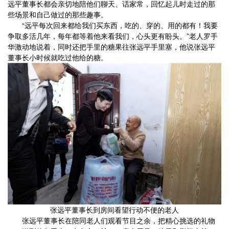
远平董事长都会亲切地陪他们聊天、话家常，回忆起儿时走过的那
些场景和自己做过的那些趣事。
“远平每次回来都给我们买东西，吃的、穿的、用的都有！我要
争取多活几年，每年都等着他来看我们，心头更有盼头。”老人罗手
华激动地说着，同时还把手里的糖果往张远平手里塞，他说张远平
董事长小时候就吃过他给的糖。
张远平董事长到房间看望行动不便的老人
张远平董事长在陪同老人们观看节目之余，把精心挑选的礼物