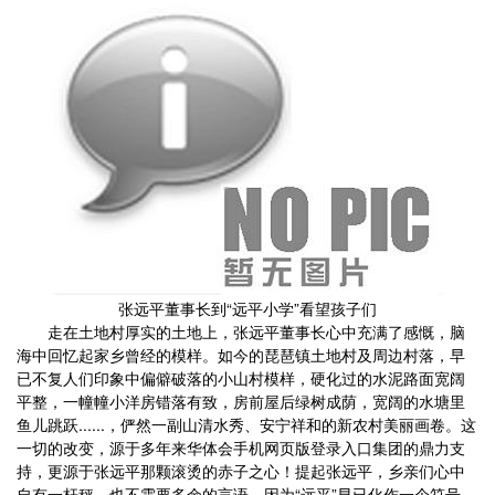
张远平董事长到“远平小学”看望孩子们
走在土地村厚实的土地上，张远平董事长心中充满了感慨，脑
海中回忆起家乡曾经的模样。如今的琵琶镇土地村及周边村落，早
已不复人们印象中偏僻破落的小山村模样，硬化过的水泥路面宽阔
平整，一幢幢小洋房错落有致，房前屋后绿树成荫，宽阔的水塘里
鱼儿跳跃......，俨然一副山清水秀、安宁祥和的新农村美丽画卷。这
一切的改变，源于多年来华体会手机网页版登录入口集团的鼎力支
持，更源于张远平那颗滚烫的赤子之心！提起张远平，乡亲们心中
自有一杆秤，也不需要多余的言语，因为“远平”早已化作一个符号，