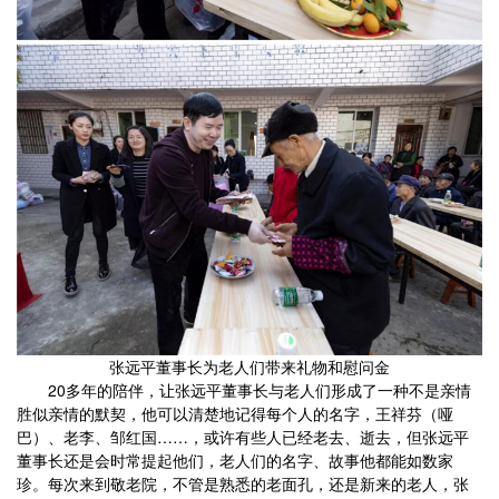
张远平董事长为老人们带来礼物和慰问金
20多年的陪伴，让张远平董事长与老人们形成了一种不是亲情
胜似亲情的默契，他可以清楚地记得每个人的名字，王祥芬（哑
巴）、老李、邹红国……，或许有些人已经老去、逝去，但张远平
董事长还是会时常提起他们，老人们的名字、故事他都能如数家
珍。每次来到敬老院，不管是熟悉的老面孔，还是新来的老人，张