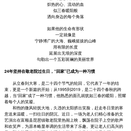
炽热的心、流动的血
似三春暖阳般
洒向身边的每个角落
如果他的生命有形状
一定就像是
宁静博广的大海、巍峨挺拔的山峰
用有限的长度
延展出无垠的深度
勾勒出一个五彩斑斓的美丽世界
24年坚持在敬老院过生日，“回家”已成为一种习惯
从立春到大寒，是二十四个节气的轮回，它代表了一年的结
束，更是一个新篇的开始；从1995到2019，是二十四个春秋的跨
越，当“回家”成了一种习惯，他熟悉的面孔就犹如三春的暖阳，照耀
着每个人的笑靥。
和煦的微风轻抚大地，久违的太阳挤出笑脸，赶走冬日里的寒
意送来温暖，一扫往日的阴沉。近日，一场为老人们精心准备的文
艺演出在富顺县琵琶镇敬老院里热闹上映，飘荡在院子上空的歌声
和欢笑声，为原本略显单调的生活带来了乐趣。更让老人们高兴的