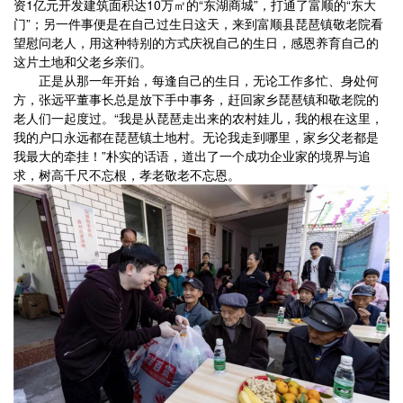
资1亿元开发建筑面积达10万㎡的“东湖商城”，打通了富顺的“东大
门”；另一件事便是在自己过生日这天，来到富顺县琵琶镇敬老院看
望慰问老人，用这种特别的方式庆祝自己的生日，感恩养育自己的
这片土地和父老乡亲们。
正是从那一年开始，每逢自己的生日，无论工作多忙、身处何
方，张远平董事长总是放下手中事务，赶回家乡琵琶镇和敬老院的
老人们一起度过。“我是从琵琶走出来的农村娃儿，我的根在这里，
我的户口永远都在琵琶镇土地村。无论我走到哪里，家乡父老都是
我最大的牵挂！”朴实的话语，道出了一个成功企业家的境界与追
求，树高千尺不忘根，孝老敬老不忘恩。