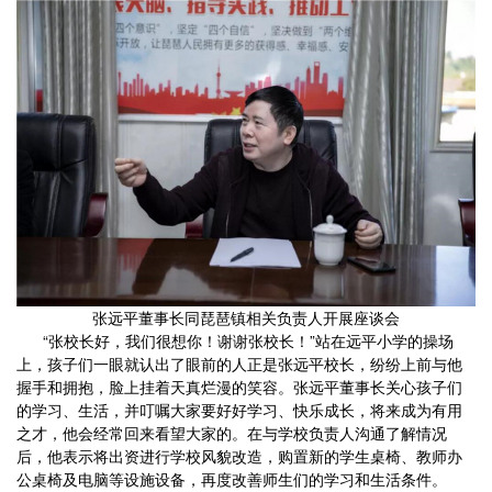
张远平董事长同琵琶镇相关负责人开展座谈会
“张校长好，我们很想你！谢谢张校长！”站在远平小学的操场
上，孩子们一眼就认出了眼前的人正是张远平校长，纷纷上前与他
握手和拥抱，脸上挂着天真烂漫的笑容。张远平董事长关心孩子们
的学习、生活，并叮嘱大家要好好学习、快乐成长，将来成为有用
之才，他会经常回来看望大家的。在与学校负责人沟通了解情况
后，他表示将出资进行学校风貌改造，购置新的学生桌椅、教师办
公桌椅及电脑等设施设备，再度改善师生们的学习和生活条件。