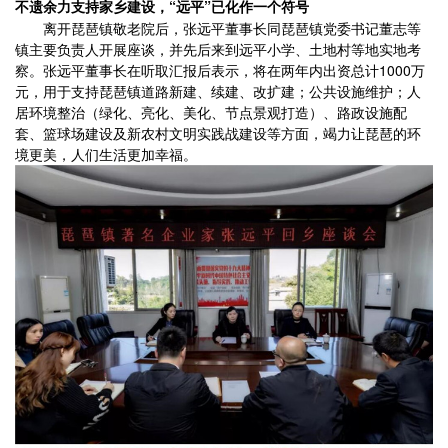
不遗余力支持家乡建设，“远平”已化作一个符号
离开琵琶镇敬老院后，张远平董事长同琵琶镇党委书记董志等
镇主要负责人开展座谈，并先后来到远平小学、土地村等地实地考
察。张远平董事长在听取汇报后表示，将在两年内出资总计1000万
元，用于支持琵琶镇道路新建、续建、改扩建；公共设施维护；人
居环境整治（绿化、亮化、美化、节点景观打造）、路政设施配
套、篮球场建设及新农村文明实践战建设等方面，竭力让琵琶的环
境更美，人们生活更加幸福。