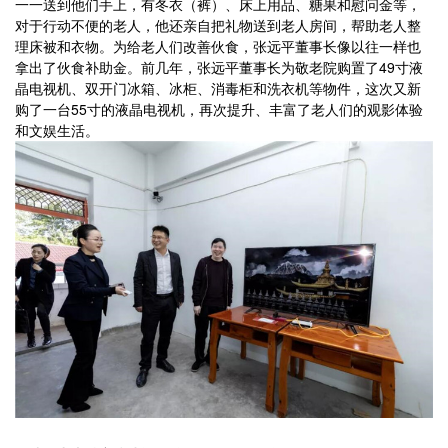
一一送到他们手上，有冬衣（裤）、床上用品、糖果和慰问金等，
对于行动不便的老人，他还亲自把礼物送到老人房间，帮助老人整
理床被和衣物。为给老人们改善伙食，张远平董事长像以往一样也
拿出了伙食补助金。前几年，张远平董事长为敬老院购置了49寸液
晶电视机、双开门冰箱、冰柜、消毒柜和洗衣机等物件，这次又新
购了一台55寸的液晶电视机，再次提升、丰富了老人们的观影体验
和文娱生活。