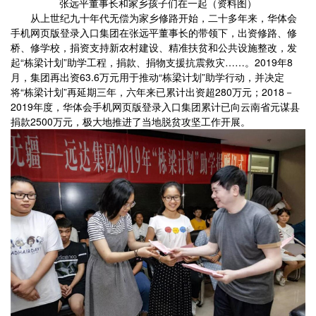
张远平董事长和家乡孩子们在一起（资料图）
从上世纪九十年代无偿为家乡修路开始，二十多年来，华体会
手机网页版登录入口集团在张远平董事长的带领下，出资修路、修
桥、修学校，捐资支持新农村建设、精准扶贫和公共设施整改，发
起“栋梁计划”助学工程，捐款、捐物支援抗震救灾……。2019年8
月，集团再出资63.6万元用于推动“栋梁计划”助学行动，并决定
将“栋梁计划”再延期三年，六年来已累计出资超280万元；2018－
2019年度，华体会手机网页版登录入口集团累计已向云南省元谋县
捐款2500万元，极大地推进了当地脱贫攻坚工作开展。