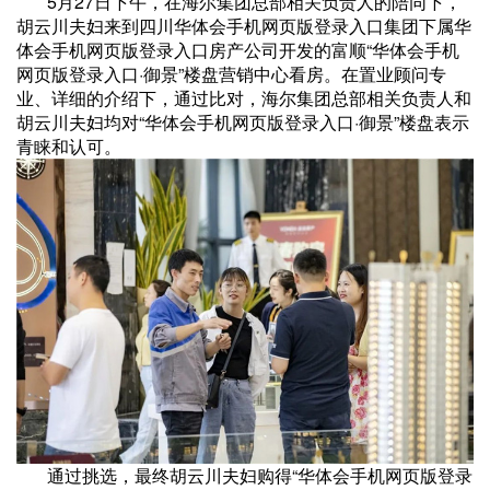
5月27日下午，在海尔集团总部相关负责人的陪同下，
胡云川夫妇来到四川华体会手机网页版登录入口集团下属华
体会手机网页版登录入口房产公司开发的富顺“华体会手机
网页版登录入口·御景”楼盘营销中心看房。在置业顾问专
业、详细的介绍下，通过比对，海尔集团总部相关负责人和
胡云川夫妇均对“华体会手机网页版登录入口·御景”楼盘表示
青睐和认可。
通过挑选，最终胡云川夫妇购得“华体会手机网页版登录