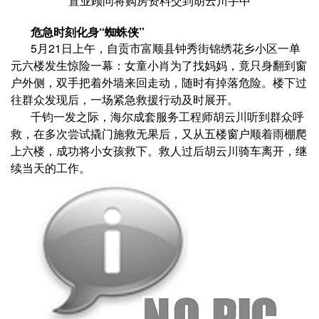
置业顾问将购房资料交到胡云川手中
危急时刻化身“蜘蛛侠”
5月21日上午，自贡市富顺县钟秀街锦绣花乡小区一单
元六楼发生惊险一幕：女童小肖为了找妈妈，竟只身翻到窗
户外侧，双手把着外墙来回走动，随时有掉落危险。楼下过
往群众发现后，一场紧急救援行动及时展开。
千钧一发之际，海尔成套服务工程师胡云川听到群众呼
救，在多次尝试撬门施救无果后，又从五楼窗户顺着雨棚爬
上六楼，成功将小女孩救下。救人过后胡云川骑车离开，继
续当天的工作。