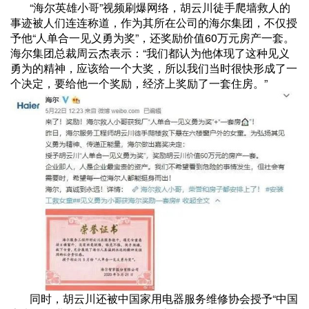
“海尔英雄小哥”视频刷爆网络，胡云川徒手爬墙救人的
事迹被人们连连称道，作为其所在公司的海尔集团，不仅授
予他“人单合一见义勇为奖”，还奖励价值60万元房产一套。
海尔集团总裁周云杰表示：“我们都认为他体现了这种见义
勇为的精神，应该给一个大奖，所以我们当时很快形成了一
个决定，要给他一个奖励，经济上奖励了一套住房。”
同时，胡云川还被中国家用电器服务维修协会授予“中国