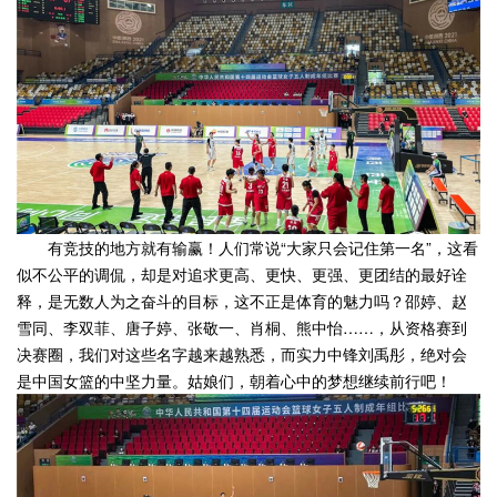
有竞技的地方就有输赢！人们常说“大家只会记住第一名”，这看
似不公平的调侃，却是对追求更高、更快、更强、更团结的最好诠
释，是无数人为之奋斗的目标，这不正是体育的魅力吗？邵婷、赵
雪同、李双菲、唐子婷、张敬一、肖桐、熊中怡……，从资格赛到
决赛圈，我们对这些名字越来越熟悉，而实力中锋刘禹彤，绝对会
是中国女篮的中坚力量。姑娘们，朝着心中的梦想继续前行吧！