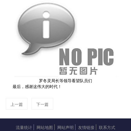
罗冬灵局长等领导看望队员们
最后，感谢这伟大的时代！
上一篇
下一篇
流量统计
网站地图
网站声明
友情链接
联系方式