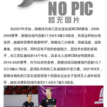
自2007年开始，陈晓佳代表江苏女篮征战WCBA赛场；2008-
2009赛季，陈晓佳场均贡献17.9分5.9板3.9助攻，凭借这样的出色
发挥，她最终荣膺常规赛MVP。陈晓佳三分精准、突破迅捷、攻防
兼备、控场力强，同时还有不错的抢板能力，是技术全面的多能
手，在江苏队服役的14个年头，其多次入选WCBA全明星阵容。
2019-2020赛季，作为32岁的老将，陈晓佳依旧能够场均贡献10.7
分3.9板4.7助攻，是球队夺得前三名成绩的中坚力量。2021年9月，
陈晓佳领衔的江苏女篮获得第十四届全运会女子篮球五人成年组亚
军，她在决赛阶段场均拿到11.4分3.7板3.4助攻。