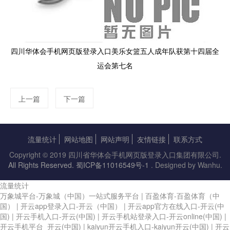
四川华体会手机网页版登录入口美乐女篮五人成年队获第十四届全
运会第七名
上一篇
下一篇
流量统计
网站地图
网站声明
友情链接
联系方式
Copyright © 2019 四川省华体会手机网页版登录入口集团有限公司.
All Rights Reserved.
蜀ICP备11016549号-1
. Designed by Wanhu.
流量统计
万象城平台-万象城（中国）一站式服务平台
|
百盈体育-百盈体育（中
国）
|
开云app登录入口-开云（中国）
|
开云app官方在线入口-开云(中
国)
|
开云手机入口-开云(中国)
|
开云手机站登录入口-开云online(中国)
|
开云手机平台_开云(中国)
|
kaiyun开云手机入口-kaiyun开云(中国)
|
开云