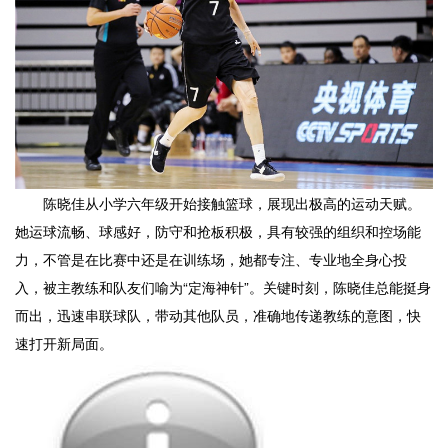
陈晓佳从小学六年级开始接触篮球，展现出极高的运动天赋。
她运球流畅、球感好，防守和抢板积极，具有较强的组织和控场能
力，不管是在比赛中还是在训练场，她都专注、专业地全身心投
入，被主教练和队友们喻为“定海神针”。关键时刻，陈晓佳总能挺身
而出，迅速串联球队，带动其他队员，准确地传递教练的意图，快
速打开新局面。