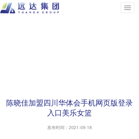
陈晓佳加盟四川华体会手机网页版登录
入口美乐女篮
发布时间：
2021-09-18