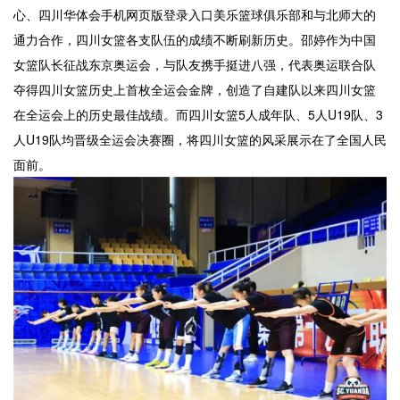
心、四川华体会手机网页版登录入口美乐篮球俱乐部和与北师大的
通力合作，四川女篮各支队伍的成绩不断刷新历史。邵婷作为中国
女篮队长征战东京奥运会，与队友携手挺进八强，代表奥运联合队
夺得四川女篮历史上首枚全运会金牌，创造了自建队以来四川女篮
在全运会上的历史最佳战绩。而四川女篮5人成年队、5人U19队、3
人U19队均晋级全运会决赛圈，将四川女篮的风采展示在了全国人民
面前。