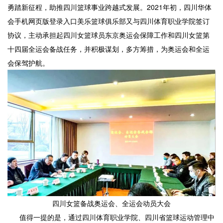
勇踏新征程，助推四川篮球事业跨越式发展。2021年初，四川华体
会手机网页版登录入口美乐篮球俱乐部又与四川体育职业学院签订
协议，主动承担起四川女篮球员东京奥运会保障工作和四川女篮第
十四届全运会备战任务，并积极谋划，多方筹措，为奥运会和全运
会保驾护航。
四川女篮备战奥运会、全运会动员大会
值得一提的是，通过四川体育职业学院、四川省篮球运动管理中