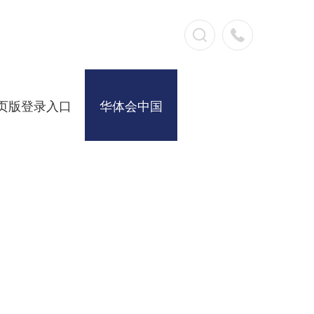
页版登录入口
华体会中国