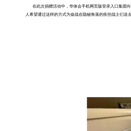
在此次捐赠活动中，华体会手机网页版登录入口集团向富
人希望通过这样的方式为奋战在隐秘角落的疾控战士们送