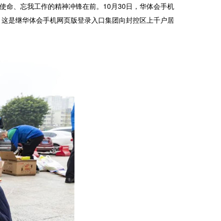
命、忘我工作的精神冲锋在前。10月30日，华体会手机
。这是继华体会手机网页版登录入口集团向封控区上千户居