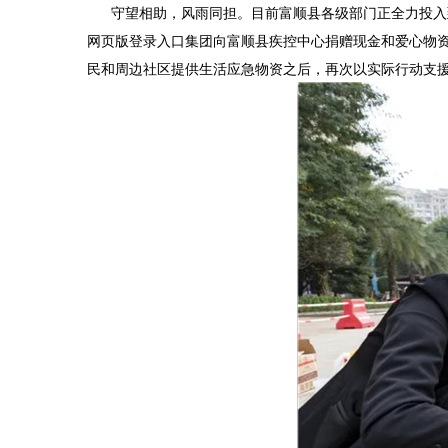
守望相助，风雨同担。目前富顺县各级部门正全力投入到
网页版登录入口集团向富顺县疾控中心捐赠现金和爱心物
民和周边社区提供生活应急物资之后，再次以实际行动支