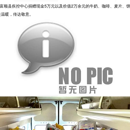
顺县疾控中心捐赠现金5万元以及价值2万余元的牛奶、咖啡、麦片、饼
去温暖，传达敬意。