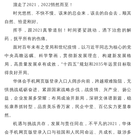
溜走了2021，2022悄然而至！
时光悠然、不快不慢。该来的总会来，该去的自会去，顺其
自然、恰是刚好。
挥手，跟2021真挚道别！时间婆娑跳动，洒下治愈的解
药，抚平所有的伤痛。
面对百年未有之变局和世纪疫情，以习近平同志为核心的党
中央高瞻远瞩、科学擎画，贯彻新发展理念、构建新发展格
局，高质量发展卓有成效，“十四五”规划和2035年远景目标取
得良好开局。
华体会手机网页版登录入口人阔步向前，跨越艰难险阻，无
惧挑战砥砺奋进。紧跟国家战略步伐，战疫情、兴产业、扬公
益，企业发展多荣耀；布局成渝开新局，深耕文体谱新篇，稳
拓康养抓转型，品质美乐香万家，民企中坚、百亿实力更显泰
然。
机遇与挑战共存，发展与责任同在，不平凡的2021，华体
会手机网页版登录入口与祖国和人民同命运、共成长。跋涉多