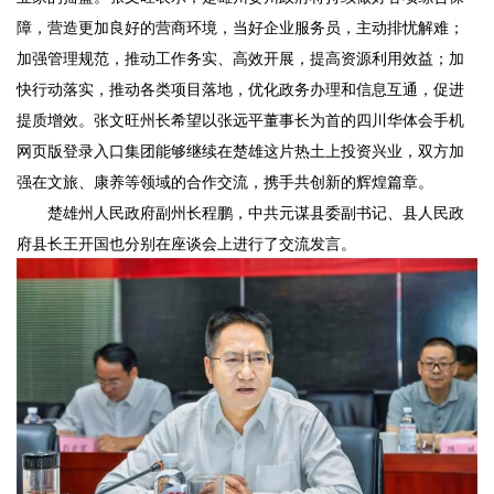
障，营造更加良好的营商环境，当好企业服务员，主动排忧解难；
加强管理规范，推动工作务实、高效开展，提高资源利用效益；加
快行动落实，推动各类项目落地，优化政务办理和信息互通，促进
提质增效。张文旺州长希望以张远平董事长为首的四川华体会手机
网页版登录入口集团能够继续在楚雄这片热土上投资兴业，双方加
强在文旅、康养等领域的合作交流，携手共创新的辉煌篇章。
楚雄州人民政府副州长程鹏，中共元谋县委副书记、县人民政
府县长王开国也分别在座谈会上进行了交流发言。