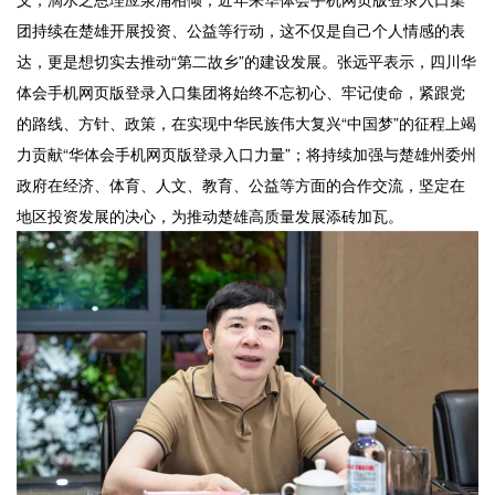
团持续在楚雄开展投资、公益等行动，这不仅是自己个人情感的表
达，更是想切实去推动“第二故乡”的建设发展。张远平表示，四川华
体会手机网页版登录入口集团将始终不忘初心、牢记使命，紧跟党
的路线、方针、政策，在实现中华民族伟大复兴“中国梦”的征程上竭
力贡献“华体会手机网页版登录入口力量”；将持续加强与楚雄州委州
政府在经济、体育、人文、教育、公益等方面的合作交流，坚定在
地区投资发展的决心，为推动楚雄高质量发展添砖加瓦。