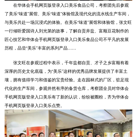
在华体会手机网页版登录入口美乐食品公司，考察团先后参观
了美乐“味道”展馆、美乐“味道”体验馆及现代化的流水线生产车间，
与美乐共赴一场沉浸式的体验。在美乐“味道”展馆和体验馆，张文旺
一行倾听爱国诗人刘光第的故事，了解自贡井盐、富顺豆花制作的
匠心技艺和华体会手机网页版登录入口美乐食品公司不平凡的发展
历程，品尝“美乐”丰富的系列产品……
张文旺在参观过程中表示，千年盐都自贡、才子之乡富顺有着
深厚的历史文化底蕴，为“美乐”这样的优秀品牌发展提供了丰富土
壤，拥有值得学习和借鉴的宝贵经验。走在园林式的厂区，驻足现
代化的生产车间，参观井然有序的备货仓库，考察团全员对华体会
手机网页版登录入口美乐有了新的认识，纷纷被圈粉，齐为华体会
手机网页版登录入口美乐点赞。