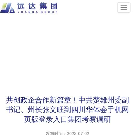
共创政企合作新篇章！中共楚雄州委副
书记、州长张文旺到四川华体会手机网
页版登录入口集团考察调研
发布时间：
2022-07-02