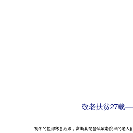
敬老扶贫27载
初冬的盐都寒意渐浓，富顺县琵琶镇敬老院里的老人们