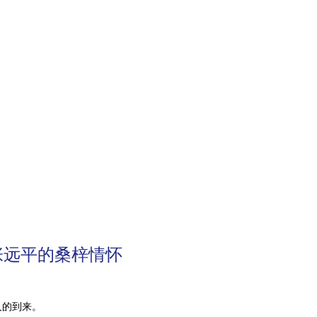
张远平的桑梓情怀
人的到来。