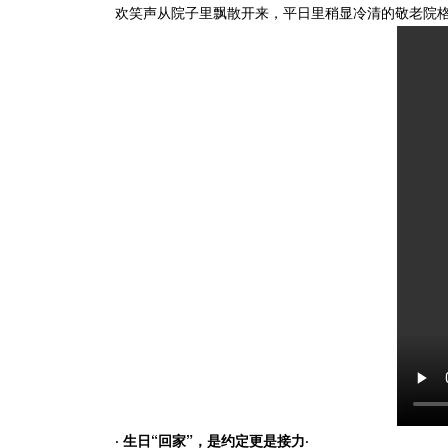
欢笑声从院子里飘散开来，平日里稍显冷清的敬老院格
· 生日“回家”，是约定更是接力·