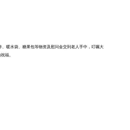
件、暖水袋、糖果包等物资及慰问金交到老人手中，叮嘱大
的祝福。