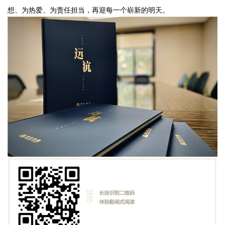
想、为热爱、为责任担当，再迎每一个崭新的明天。