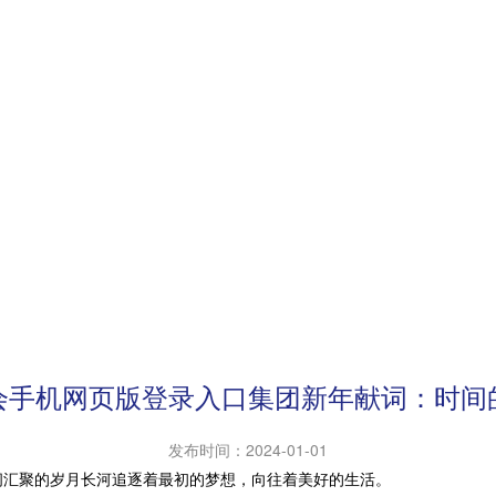
会手机网页版登录入口集团新年献词：时间
发布时间：
2024-01-01
间汇聚的岁月长河追逐着最初的梦想，向往着美好的生活。