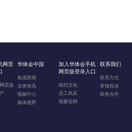
机网页
华体会中国
加入华体会手机
联系我们
口
网页版登录入口
集团新闻
联系方式
网页版
组织文化
业务快讯
举报投诉
产
员工风采
视频中心
商务合作
我要应聘
媒体视野