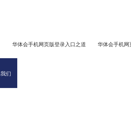
口
华体会手机网页版登录入口之道
华体会手机网
系我们