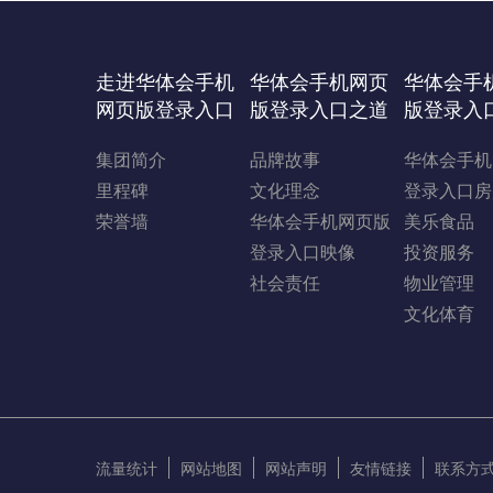
走进华体会手机
华体会手机网页
华体会手
网页版登录入口
版登录入口之道
版登录入
集团简介
品牌故事
华体会手机
里程碑
文化理念
登录入口房
荣誉墙
华体会手机网页版
美乐食品
登录入口映像
投资服务
社会责任
物业管理
文化体育
流量统计
网站地图
网站声明
友情链接
联系方