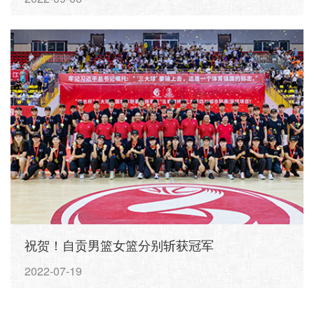
祝贺！自贡男篮女篮分别斩获冠军
2022-07-19