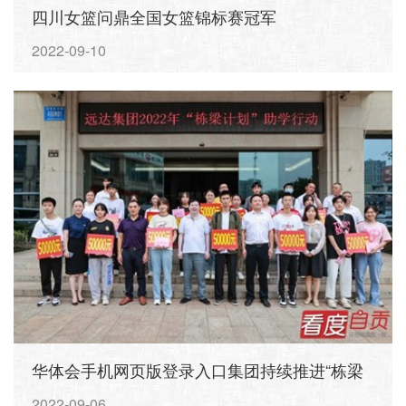
四川女篮问鼎全国女篮锦标赛冠军
2022-09-10
华体会手机网页版登录入口集团持续推进“栋梁
计划”助学行动情暖莘莘学子
2022-09-06