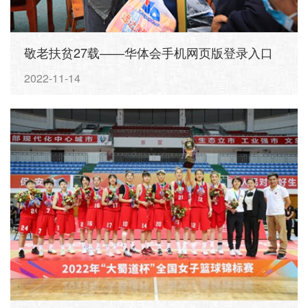
敬老扶贫27载——华体会手机网页版登录入口
集团董事长张远平的桑梓情怀
2022-11-14