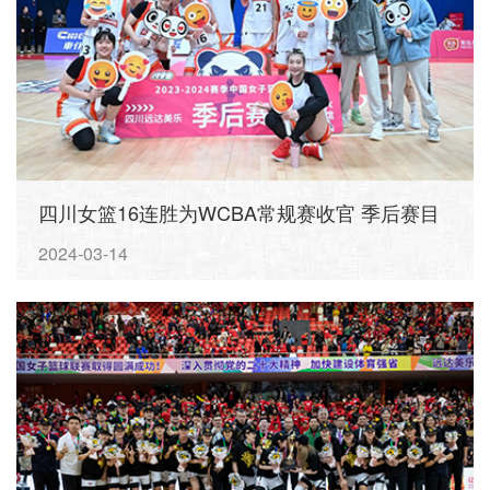
四川女篮16连胜为WCBA常规赛收官 季后赛目
标：冠军！
2024-03-14