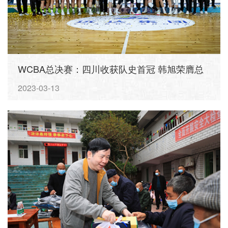
WCBA总决赛：四川收获队史首冠 韩旭荣膺总
决赛最有价值球员
2023-03-13