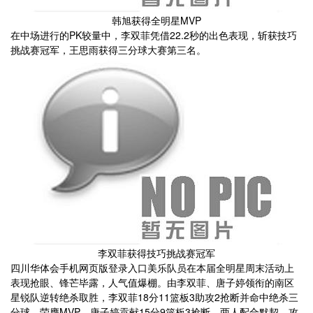
韩旭获得全明星MVP
在中场进行的PK较量中，李双菲凭借22.2秒的出色表现，斩获技巧
挑战赛冠军，王思雨获得三分球大赛第三名。
李双菲获得技巧挑战赛冠军
四川华体会手机网页版登录入口美乐队员在本届全明星周末活动上
表现抢眼、锋芒毕露，人气值爆棚。由李双菲、唐子婷领衔的南区
星锐队逆转绝杀取胜，李双菲18分11篮板3助攻2抢断并命中绝杀三
分球，荣膺MVP，唐子婷贡献15分9篮板3抢断，两人配合默契、攻