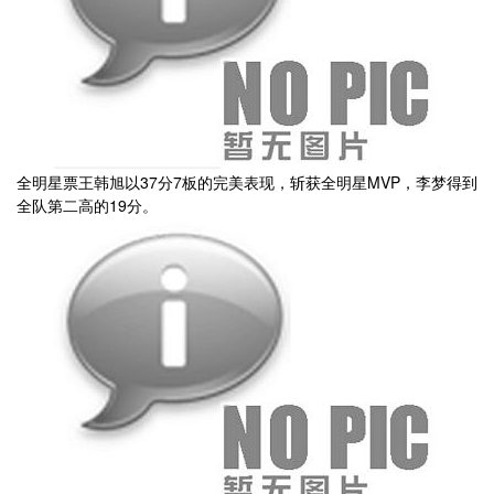
全明星票王韩旭以37分7板的完美表现，斩获全明星MVP，李梦得到
全队第二高的19分。