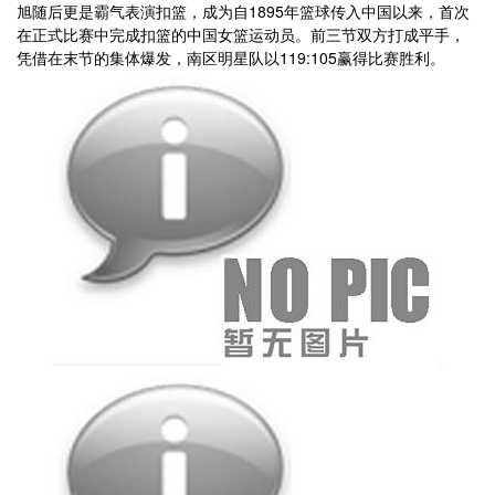
旭随后更是霸气表演扣篮，成为自1895年篮球传入中国以来，首次
在正式比赛中完成扣篮的中国女篮运动员。前三节双方打成平手，
凭借在末节的集体爆发，南区明星队以119:105赢得比赛胜利。