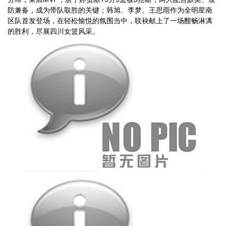
防兼备，成为带队取胜的关键；韩旭、李梦、王思雨作为全明星南
区队首发登场，在轻松愉悦的氛围当中，联袂献上了一场酣畅淋漓
的胜利，尽展四川女篮风采。