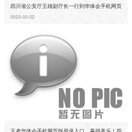
四川省公安厅王雄副厅长一行到华体会手机网页
版登录入口集团指导调研
2023-03-22
王者华体会手机网页版登录入口，赢得美乐！四