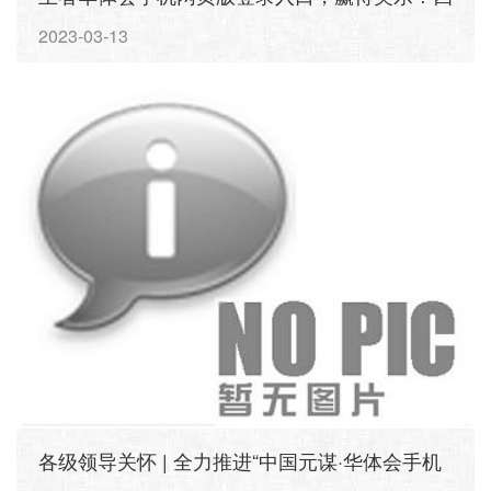
川华体会手机网页版登录入口美乐获WCBA总冠
2023-03-13
军
各级领导关怀 | 全力推进“中国元谋·华体会手机